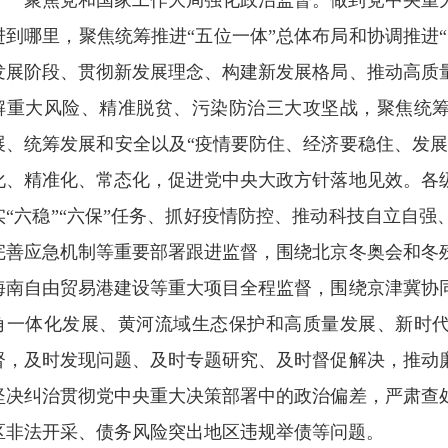
聚焦党和国家工作大局强化政治监督。做到党中央重
进到哪里，聚焦统筹推进“五位一体”总体布局和协调推进
发展阶段、贯彻新发展理念、构建新发展格局、推动高质
解重大风险、精准脱贫、污染防治三大攻坚战，聚焦统
展、统筹发展和安全以及“疫情要防住、经济要稳住、发展
化、精准化、常态化，促进党中央大政方针落地见效。各
实“六稳”“六保”任务、抓好疫情防控、推动科技自立自
完善应急机制等重要部署跟进监督，围绕北京冬奥会和冬
海南自由贸易港建设等重大项目全程监督，围绕京津冀协
角一体化发展、黄河流域生态保护和高质量发展、新时
督，及时发现问题、及时专题研究、及时督促解决，推动
坚决纠治贯彻党中央重大决策部署中的政治偏差，严肃查
区非法开采、债务风险突出地区违规举债等问题。