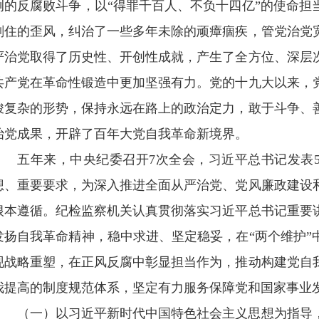
例的反腐败斗争，以“得罪千百人、不负十四亿”的使命担
刹住的歪风，纠治了一些多年未除的顽瘴痼疾，管党治党
严治党取得了历史性、开创性成就，产生了全方位、深层
共产党在革命性锻造中更加坚强有力。党的十九大以来，
峻复杂的形势，保持永远在路上的政治定力，敢于斗争、
治党成果，开辟了百年大党自我革命新境界。
五年来，中央纪委召开7次全会，习近平总书记发表
想、重要要求，为深入推进全面从严治党、党风廉政建设
根本遵循。纪检监察机关认真贯彻落实习近平总书记重要
发扬自我革命精神，稳中求进、坚定稳妥，在“两个维护”
现战略重塑，在正风反腐中彰显担当作为，推动构建党自
我提高的制度规范体系，坚定有力服务保障党和国家事业
（一）以习近平新时代中国特色社会主义思想为指导