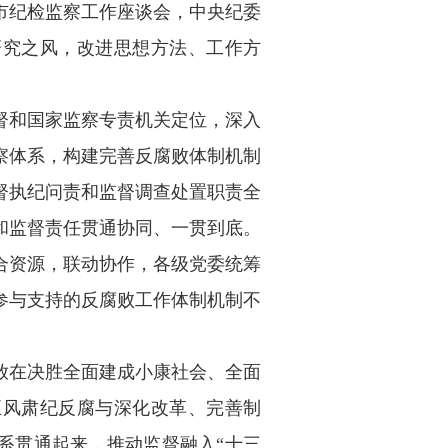
市纪检监察工作座谈会，中央纪委
研究之风，改进思想方法、工作方
督和国家监察专责机关定位，深入
察体系，构建完善反腐败体制机制
督执纪问责和监督调查处置职责全
和监督责任贯通协同、一贯到底。
合资源，联动协作，各级党委统筹
参与支持的反腐败工作体制机制不
放在决胜全面建成小康社会、全面
正风肃纪反腐与深化改革、完善制
系贯通起来，推动监督融入“十三