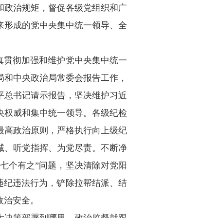
和政治规矩，督促各级党组织和广
来形成的党中央集中统一领导、全
真贯彻加强和维护党中央集中统一
局和中央政治局常委会报告工作，
平总书记请示报告，坚决维护习近
央权威和集中统一领导。各级纪检
最高政治原则，严格执行向上级纪
诚、听党指挥、为党尽责。不断净
七个有之”问题，坚决清除对党阳
违纪违法行为，铲除拉帮结派、结
政治安全。