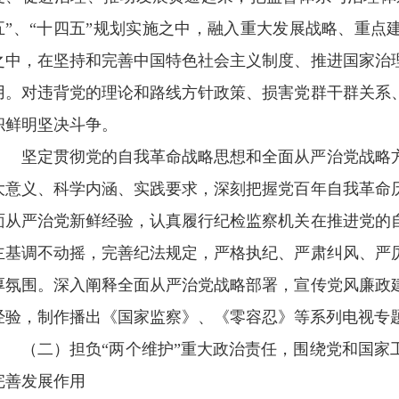
五”、“十四五”规划实施之中，融入重大发展战略、重点
之中，在坚持和完善中国特色社会主义制度、推进国家治
用。对违背党的理论和路线方针政策、损害党群干群关系
帜鲜明坚决斗争。
坚定贯彻党的自我革命战略思想和全面从严治党战略
大意义、科学内涵、实践要求，深刻把握党百年自我革命
面从严治党新鲜经验，认真履行纪检监察机关在推进党的
主基调不动摇，完善纪法规定，严格执纪、严肃纠风、严
厚氛围。深入阐释全面从严治党战略部署，宣传党风廉政
经验，制作播出《国家监察》、《零容忍》等系列电视专
（二）担负“两个维护”重大政治责任，围绕党和国家
完善发展作用