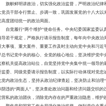
旗帜鲜明讲政治，切实强化政治监督，严明政治纪律
大党员干部令行禁止、步调一致，巩固发展党的十八大以
党高度团结统一的政治局面。
自觉履行“两个维护”使命任务。中央纪委国家监委认
领导若干规定，严格执行请示报告制度，每年向中央政治
重大事项、重大案件、重要工作及时主动向党中央和习近
平总书记党中央的核心、全党的核心地位，坚决维护党中
监察机关提高政治站位，自觉坚持党中央集中统一领导的
委监委、同级党委请示报告制度，以实际行动体现对党忠
化党内政治生态，坚持从政治纪律查起，坚决防止和治理“
奉阴违的“两面人”，坚决查处政治问题和经济问题交织的
党营私的政治团伙，消除党内存在的严重政治隐患，维护