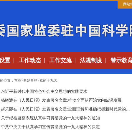
网站
设置
|
工作动态
|
工作交流
|
法规制度
|
警示教
的位置：
首页
>
专题专栏
>
党的十九大
习近平新时代中国特色社会主义思想的实践要求
杨晓渡在《人民日报》发表署名文章:推动全面从严治党向纵深发展
赵乐际在《人民日报》发表署名文章:全面理解和准确把握新时代党的建设总要求
关于纪检监察系统认真学习贯彻党的十九大精神的通知
中共中央关于认真学习宣传贯彻党的十九大精神的决定