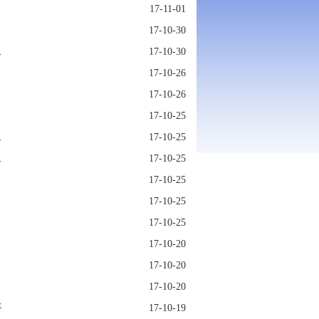
17-11-01
17-10-30
表大会的工作报告
17-10-30
17-10-26
17-10-26
17-10-25
会工作报告的决议
17-10-25
修正案）》的决议
17-10-25
17-10-25
17-10-25
17-10-25
17-10-20
17-10-20
17-10-20
平
17-10-19