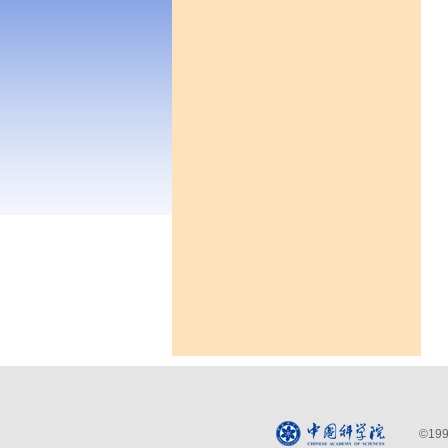
©
199