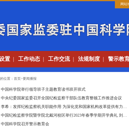
网站
设置
|
工作动态
|
工作交流
|
法规制度
|
警示教
的位置：
首页
>
要闻播报
中国科学院举行领导班子主题教育读书班开班式
中央纪委国家监委召开全国纪检监察干部队伍教育整顿工作推进会议
李希：发挥纪检监察机关职能作用 为深化党和国家机构改革提供有力保障
中国纪检监察学院暨学院北戴河校区举行2023年春季学期开学典礼 刘金国出...
中国科学院召开警示教育会