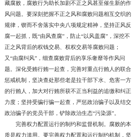
藏腐败，腐败行为助长加剧不正之风甚至催生新的作
风问题。要深刻把握不正之风和腐败问题相互交织的
规律，锲而不舍落实中央八项规定精神，坚持正风反
腐一起抓，既“由风查腐”，防止“以风盖腐”，深挖不
正之风背后的权钱交易、权权交易等腐败问题；
又“由腐纠风”，细查腐败背后的享乐奢靡等作风问
题。深化受贿行贿一起查，完善对重点行贿人的联合
惩戒机制，坚决查处那些老是拉干部下水、危害一方
的行贿人，加大对行贿所获不正当利益的追缴和纠正
力度；坚持受骗行骗一起查，严惩政治骗子以及结交
政治骗子的党员干部，铲除政治生态“污染源”。
完善权力配置运行的制约和监督机制。腐败的本
质是权力滥用。要完善权力配置和运行制约机制，坚