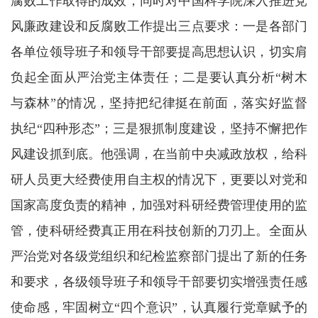
腐败工作取得的成效，同时对中国科学院深入推进党
风廉政建设和反腐败工作提出三点要求：一是各部门
各单位领导班子和领导干部要提高思想认识，切实肩
负起全面从严治党主体责任；二是要认真分析“树木
与森林”的情况，坚持把纪律挺在前面，落实好监督
执纪“四种形态”；三是狠抓制度建设，坚持不懈把作
风建设抓到底。他强调，在当前中央减政放权，给科
研人员更大经费使用自主权的情况下，更要以对党和
国家高度负责的精神，加强对科研经费管理使用的监
管，使科研经费真正用在科技创新的刀刃上。全面从
严治党对各级党组织和纪检监察部门提出了新的任务
和要求，各级领导班子和领导干部要切实增强责任感
使命感，牢固树立“四个意识”，认真履行党章赋予的