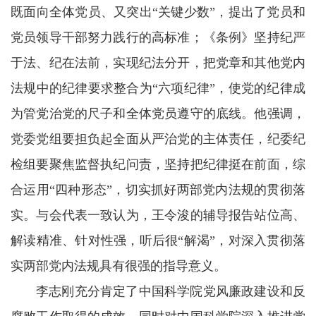
既面向全体党员、又突出“关键少数”，提出了党员和
党员领导干部努力践行的高标准；《条例》坚持纪严
于法、纪在法前，实现纪法分开，把党章和其他党内
法规中的纪律要求整合为“六项纪律”，使党的纪律成
为管党治党的尺子和全体党员遵守的底线。他强调，
党委党组要担负起全面从严治党的主体责任，纪委纪
检组要聚焦监督执纪问责，坚持把纪律挺在前面，综
合运用“四种形态”，切实抓好两部党内法规的贯彻落
实。与会代表一致认为，王令浚的辅导报告站位高、
解读精准、针对性强，听后很“解渴”，对深入贯彻落
实两部党内法规具有很强的指导意义。
李志刚充分肯定了中国科学院党风廉政建设和反