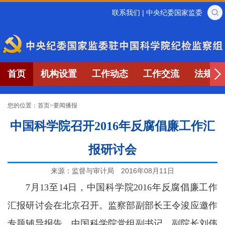
联系我们
|
中央纪委国家监委
首页
机构设置
工作动态
工作交流
法规制
您的位置：
首页
>
要闻播报
中国科学院召开2016年反腐倡廉工作汇
报研讨会
来源：监督与审计局
2016年08月11日
7月13至14日，中国科学院2016年反腐倡廉工作
汇报研讨会在北京召开。监察部副部长王令浚应邀作
专题辅导报告，中国科学院党组副书记、副院长刘伟