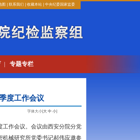
地图
|
联系我们
|
收藏本站
|
中央纪委国家监委
育
|
专题专栏
一季度工作会议
字体大小[
大
中
小
]
季度工作会议。会议由西安分院分党
密机械研究所
党委书记郝伟应邀参