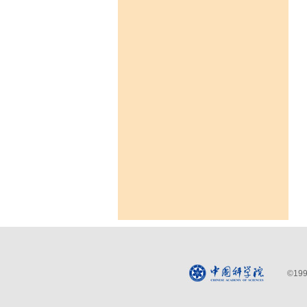
©
199