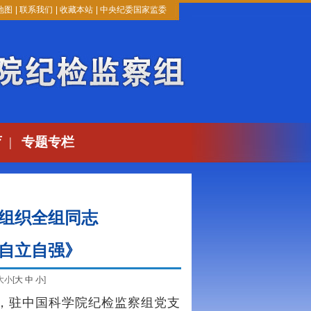
地图
|
联系我们
|
收藏本站
|
中央纪委国家监委
育
|
专题专栏
组织全组同志
自立自强》
大小[
大
中
小
]
，驻中国科学院纪检监察组党支